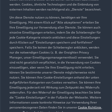
Zur Inspektion
werden. Cookies, ähnliche Technologien und die Einbindung von
externen Inhalten werden nachfolgend als „Dienste“ bezeichnet.
Um diese Dienste nutzen zu können, benötigen wir Ihre
Zurück nach oben
Einwilligung. Mit einem Klick auf "Alle akzeptieren" erteilen Sie
Ihre Einwilligung zur Verwendung aller Dienste. Sie können auch
einzelne Einwilligungen erteilen, indem Sie die Schieberegler für
Modelle
jede Cookie-Kategorie einzeln anklicken und diese Einstellungen
durch Klicken auf "Einstellungen speichern und fortfahren"
speichern. Falls Sie keinen der Schieberegler anklicken, werden
Kaufen & leasen
Alle Modelle
nur die notwendigen Cookies (z. B. der Ensighten Privacy
Manager, unser Einwilligungsmanagementtool) verwendet. Sie
Modelle vergleichen
sind nicht gesetzlich verpflichtet, in die Verwendung von Cookies
Service & Zubehör
Neuwagensuche
einzuwilligen, aber wenn Sie Ihre Einwilligung nicht erteilen,
Elektromodelle
können Sie bestimmte unserer Dienste möglicherweise nicht
Gebrauchtwagensuche
Support
nutzen. Sie können Ihre Cookie-Einstellungen anhand der unten
Saisonale Angebote
Plug-in-Hybride
aufgeführten Kategorien von Cookies verwalten. Sie können Ihre
Gebrauchtwagen
Einwilligung jederzeit mit Wirkung zum Zeitpunkt des Widerrufs
Audi Services
Über Audi
widerrufen. Für den Widerruf der Einwilligung beachten Sie bitte
Kundenservice
Finanzierung
die "Cookie-Einstellungen" in der Fußzeile der Webseite. Weitere
Garantie
Informationen sowie konkrete Hinweise zur Verwendung Ihrer
Händlersuche
Aktionen & Angebote
personenbezogenen Daten finden Sie in unserer
Cookie Richtlinie
,
Unternehmen
Audi digital services