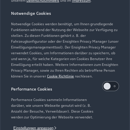
unserem
Datenschutzhinweis
und im
Impressum
.
Audi Code
Geschäftskunden
Karriere
myAudi
Notwendige Cookies
Häufige Fragen (FAQ)
Investor Relations
© 2026 AUDI AG. Alle Rechte vorbehalten
Notwendige Cookies werden benötigt, um Ihnen grundlegende
Audi Online Beratung
Presse & Media Center
Funktionen während der Nutzung der Webseite zur Verfügung zu
Impressum
Rechtliches
Hinweisgebersystem
stellen. Zu diesen Funktionen gehört z. B. der
Online-Terminvereinbarung
Datenschutz
Fahrzeugkonfigurator oder der Ensighten Privacy Manager (unser
Datenschutzinformation
Cookie-Einstellungen
Einwilligungsmanagementtool). Der Ensighten Privacy Manager
Servicekontakt
Cookie-Richtlinie
Barrierefreiheit
Audi erleben
verwendet Cookies, um Informationen darüber zu speichern, ob
Digital Services Act
EU Data Act
und wenn ja, für welche Kategorien von Cookies Benutzer ihre
Bordbuch & Bedienungsanleitungen
Newsletter
Einwilligung erteilt haben. Weitere Informationen zum Ensighten
Privacy Manager, sowie zu Ihren Rechten als betroffene Person
Verträge kündigen
können Sie in unserer
Cookie Richtlinie
nachlesen.
1
Wir geben für jedes Audi Neufahrzeug eine umfangreiche Audi
Performance Cookies
Mobilitätsgarantie, die ab Auslieferung bis zur ersten fälligen
Inspektion oder erstem Ölwechsel-Service gilt. Sofern Sie Ihr
Performance Cookies sammeln Informationen
Neufahrzeug direkt von der AUDI AG erwerben, gibt die AUDI
darüber, wie unsere Webseite genutzt wird (z. B.
AG, Auto-Union-Straße 1, 85057 Ingolstadt, ab Auslieferung
Anzahl der Besuche, Verweildauer). Diese Cookies
werden zur Optimierung der Webseite verwendet.
bis zur ersten fälligen Inspektion oder erstem fälligen
Ölwechsel-Service die Audi Mobilitätsgarantie. Wir erneuern
Einstellungen anpassen