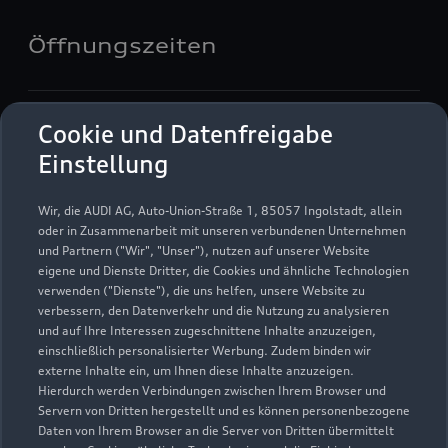
Öffnungszeiten
Service
Cookie und Datenfreigabe
Geschlossen
,
öffnet am
Montag 07:15
Einstellung
Teile- & Zubehörverkauf
Wir, die AUDI AG, Auto-Union-Straße 1, 85057 Ingolstadt, allein
Geschlossen
,
öffnet am
Montag 07:30
oder in Zusammenarbeit mit unseren verbundenen Unternehmen
und Partnern ("Wir", "Unser"), nutzen auf unserer Website
eigene und Dienste Dritter, die Cookies und ähnliche Technologien
Verkauf
verwenden ("Dienste"), die uns helfen, unsere Website zu
Geschlossen
,
öffnet am
Montag 08:30
verbessern, den Datenverkehr und die Nutzung zu analysieren
und auf Ihre Interessen zugeschnittene Inhalte anzuzeigen,
einschließlich personalisierter Werbung. Zudem binden wir
externe Inhalte ein, um Ihnen diese Inhalte anzuzeigen.
Hierdurch werden Verbindungen zwischen Ihrem Browser und
Servern von Dritten hergestellt und es können personenbezogene
Daten von Ihrem Browser an die Server von Dritten übermittelt