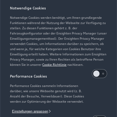
Notwendige Cookies
Notwendige Cookies werden benötigt, um Ihnen grundlegende
Zur Inspektion
Funktionen während der Nutzung der Webseite zur Verfügung zu
stellen. Zu diesen Funktionen gehört z. B. der
Fahrzeugkonfigurator oder der Ensighten Privacy Manager (unser
Einwilligungsmanagementtool). Der Ensighten Privacy Manager
Zurück nach oben
verwendet Cookies, um Informationen darüber zu speichern, ob
und wenn ja, für welche Kategorien von Cookies Benutzer ihre
Einwilligung erteilt haben. Weitere Informationen zum Ensighten
Modelle
Privacy Manager, sowie zu Ihren Rechten als betroffene Person
können Sie in unserer
Cookie Richtlinie
nachlesen.
Kaufen & leasen
Alle Modelle
Performance Cookies
Modelle vergleichen
Service & Zubehör
Performance Cookies sammeln Informationen
Neuwagensuche
darüber, wie unsere Webseite genutzt wird (z. B.
Elektromodelle
Anzahl der Besuche, Verweildauer). Diese Cookies
Gebrauchtwagensuche
Support
werden zur Optimierung der Webseite verwendet.
Saisonale Angebote
Plug-in-Hybride
Gebrauchtwagen
Einstellungen anpassen
Audi Services
Über Audi
Kundenservice