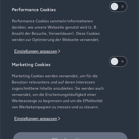
Kaufen & leasen
Alle Modelle
Performance Cookies
Modelle vergleichen
Service & Zubehör
Performance Cookies sammeln Informationen
Neuwagensuche
darüber, wie unsere Webseite genutzt wird (z. B.
Elektromodelle
Anzahl der Besuche, Verweildauer). Diese Cookies
Gebrauchtwagensuche
Support
werden zur Optimierung der Webseite verwendet.
Saisonale Angebote
Plug-in-Hybride
Gebrauchtwagen
Einstellungen anpassen
Audi Services
Über Audi
Kundenservice
Finanzierung
Marketing Cookies
Garantie
Händlersuche
Aktionen & Angebote
Unternehmen
Marketing Cookies werden verwendet, um für die
Audi digital services
Benutzer relevantere und auf deren Interessen
Audi Code
Geschäftskunden
Karriere
zugeschnittene Inhalte anzubieten. Sie werden auch
myAudi
verwendet, um die Erscheinungshäufigkeit einer
Häufige Fragen (FAQ)
Investor Relations
Werbeanzeige zu begrenzen und um die Effektivität
© 2026 AUDI AG. Alle Rechte vorbehalten
von Werbekampagnen zu messen und zu steuern.
Audi Online Beratung
Presse & Media Center
Impressum
Rechtliches
Hinweisgebersystem
Einstellungen anpassen
Online-Terminvereinbarung
Datenschutz
Datenschutzinformation
Cookie-Einstellungen
Servicekontakt
Cookie-Richtlinie
Barrierefreiheit
Audi erleben