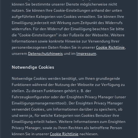
können Sie bestimmte unserer Dienste möglicherweise nicht
nutzen. Sie können Ihre Cookie-Einstellungen anhand der unten
aufgeführten Kategorien von Cookies verwalten. Sie können Ihre
Service
Einwilligung jederzeit mit Wirkung zum Zeitpunkt des Widerrufs
Geschlossen
,
öffnet am
Freitag 07:15
widerrufen. Für den Widerruf der Einwilligung beachten Sie bitte
die "Cookie-Einstellungen" in der Fußzeile der Webseite. Weitere
Informationen sowie konkrete Hinweise zur Verwendung Ihrer
Teile- & Zubehörverkauf
personenbezogenen Daten finden Sie in unserer
Cookie Richtlinie
,
Geschlossen
,
öffnet am
Freitag 07:30
unserem
Datenschutzhinweis
und im
Impressum
.
Notwendige Cookies
Verkauf
Geschlossen
,
öffnet am
Freitag 08:30
Notwendige Cookies werden benötigt, um Ihnen grundlegende
Funktionen während der Nutzung der Webseite zur Verfügung zu
stellen. Zu diesen Funktionen gehört z. B. der
Fahrzeugkonfigurator oder der Ensighten Privacy Manager (unser
Einwilligungsmanagementtool). Der Ensighten Privacy Manager
Zurück nach oben
verwendet Cookies, um Informationen darüber zu speichern, ob
und wenn ja, für welche Kategorien von Cookies Benutzer ihre
Einwilligung erteilt haben. Weitere Informationen zum Ensighten
Modelle
Privacy Manager, sowie zu Ihren Rechten als betroffene Person
können Sie in unserer
Cookie Richtlinie
nachlesen.