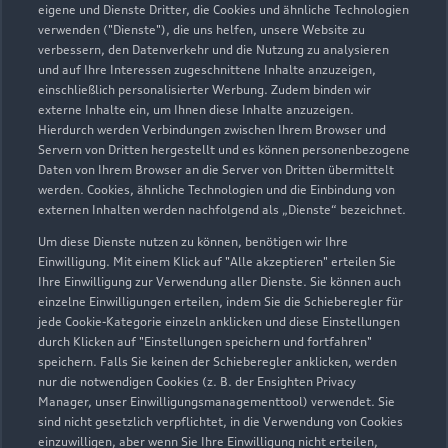
eigene und Dienste Dritter, die Cookies und ähnliche Technologien
verwenden ("Dienste"), die uns helfen, unsere Website zu
verbessern, den Datenverkehr und die Nutzung zu analysieren
und auf Ihre Interessen zugeschnittene Inhalte anzuzeigen,
einschließlich personalisierter Werbung. Zudem binden wir
externe Inhalte ein, um Ihnen diese Inhalte anzuzeigen.
Hierdurch werden Verbindungen zwischen Ihrem Browser und
Servern von Dritten hergestellt und es können personenbezogene
Münstereifelerstraße 157-161
Daten von Ihrem Browser an die Server von Dritten übermittelt
werden. Cookies, ähnliche Technologien und die Einbindung von
53879 Euskirchen
externen Inhalten werden nachfolgend als „Dienste“ bezeichnet.
02251 981800
Um diese Dienste nutzen zu können, benötigen wir Ihre
Einwilligung. Mit einem Klick auf "Alle akzeptieren" erteilen Sie
Ihre Einwilligung zur Verwendung aller Dienste. Sie können auch
verkauf-euskirchen@fleischhauer.com
einzelne Einwilligungen erteilen, indem Sie die Schieberegler für
jede Cookie-Kategorie einzeln anklicken und diese Einstellungen
Kontaktdaten herunterladen
durch Klicken auf "Einstellungen speichern und fortfahren"
speichern. Falls Sie keinen der Schieberegler anklicken, werden
nur die notwendigen Cookies (z. B. der Ensighten Privacy
Manager, unser Einwilligungsmanagementtool) verwendet. Sie
sind nicht gesetzlich verpflichtet, in die Verwendung von Cookies
Öffnungszeiten
einzuwilligen, aber wenn Sie Ihre Einwilligung nicht erteilen,